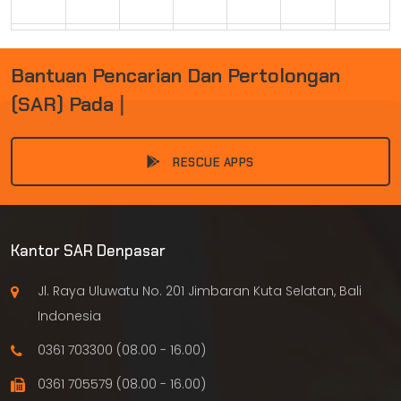
30
31
1
2
3
4
5
B
A
N
T
U
A
N
P
E
N
C
A
R
I
A
N
D
A
N
P
E
R
T
O
L
O
N
G
A
N
(
S
A
R
)
P
A
D
A
K
E
|
RESCUE APPS
Kantor SAR Denpasar
Jl. Raya Uluwatu No. 201 Jimbaran Kuta Selatan, Bali
Indonesia
0361 703300 (08.00 - 16.00)
0361 705579 (08.00 - 16.00)