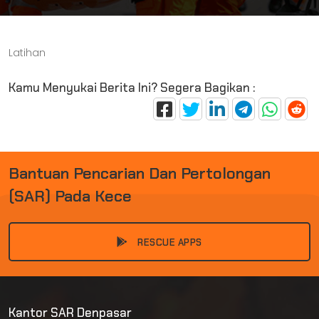
Latihan
Kamu Menyukai Berita Ini? Segera Bagikan :
B
A
N
T
U
A
N
P
E
N
C
A
R
I
A
N
D
A
N
P
E
R
T
O
L
O
N
G
A
N
(
S
A
R
)
P
A
D
A
K
E
C
E
L
A
|
RESCUE APPS
Kantor SAR Denpasar