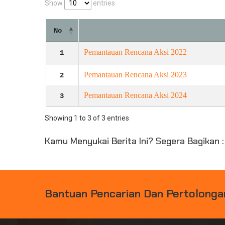
Show
entries
No
Pemantauan Rencana Aksi 2022
1
Pemantauan Rencana Aksi 2023
2
Pemantauan Rencana Aksi 2024
3
Showing 1 to 3 of 3 entries
Kamu Menyukai Berita Ini? Segera Bagikan :
B
A
N
T
U
A
N
P
E
N
C
A
R
I
A
N
D
A
N
P
E
R
T
O
L
O
N
G
A