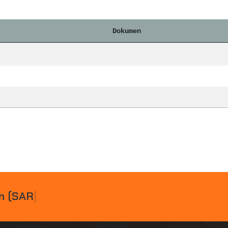
Dokumen
N
(
S
A
R
)
P
A
D
|