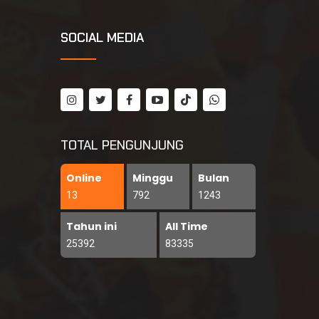
SOCIAL MEDIA
TOTAL PENGUNJUNG
Online
Minggu
Bulan
13
792
1243
Tahun ini
All Time
25392
83335