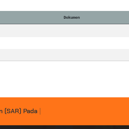
Dokumen
N
(
S
A
R
)
P
A
D
A
K
E
C
E
L
|