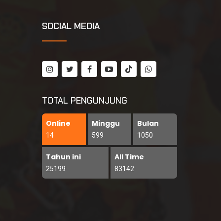
SOCIAL MEDIA
TOTAL PENGUNJUNG
Online
Minggu
Bulan
14
599
1050
Tahun ini
All Time
25199
83142