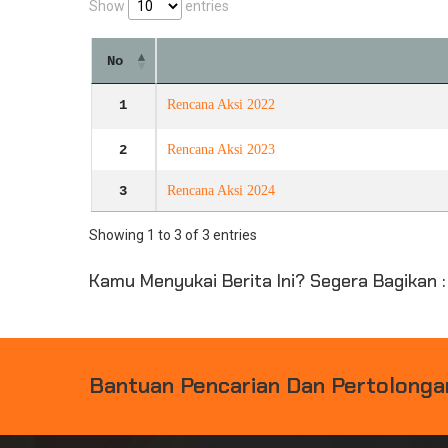
Show
entries
No
1
Rencana Aksi 2022
2
Rencana Aksi 2023
3
Rencana Aksi 2024
Showing 1 to 3 of 3 entries
Kamu Menyukai Berita Ini? Segera Bagikan :
B
A
N
T
U
A
N
P
E
N
C
A
R
I
A
N
D
A
N
P
E
R
T
O
L
O
N
G
A