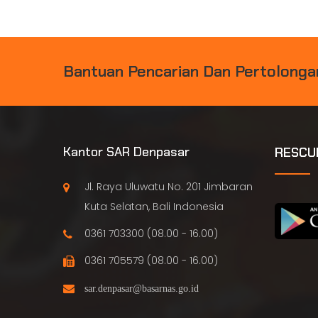
B
A
N
T
U
A
N
P
E
N
C
A
R
I
A
N
D
A
N
P
E
R
T
O
L
O
N
G
A
Kantor SAR Denpasar
RESCU
Jl. Raya Uluwatu No. 201 Jimbaran
Kuta Selatan, Bali Indonesia
0361 703300 (08.00 - 16.00)
0361 705579 (08.00 - 16.00)