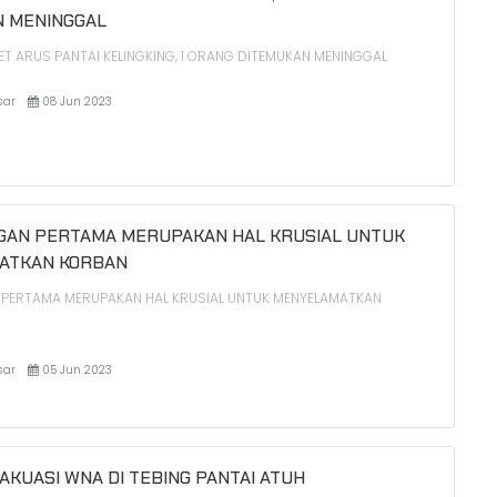
 MENINGGAL
T ARUS PANTAI KELINGKING, 1 ORANG DITEMUKAN MENINGGAL
sar
08 Jun 2023
GAN PERTAMA MERUPAKAN HAL KRUSIAL UNTUK
ATKAN KORBAN
PERTAMA MERUPAKAN HAL KRUSIAL UNTUK MENYELAMATKAN
sar
05 Jun 2023
AKUASI WNA DI TEBING PANTAI ATUH