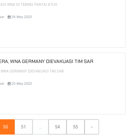
ASI WNA DI TEBING PANTAI ATUH
sar
26 May 2023
ERA, WNA GERMANY DIEVAKUASI TIM SAR
, WNA GERMANY DIEVAKUASI TIM SAR
sar
20 May 2023
50
51
...
54
55
›