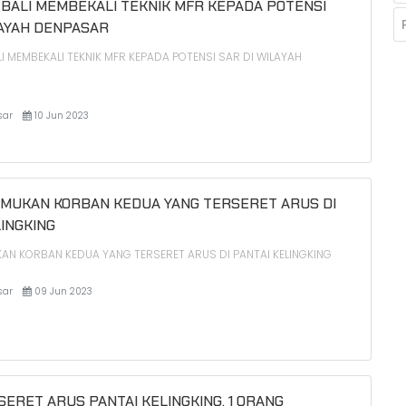
BALI MEMBEKALI TEKNIK MFR KEPADA POTENSI
LAYAH DENPASAR
 MEMBEKALI TEKNIK MFR KEPADA POTENSI SAR DI WILAYAH
sar
10 Jun 2023
EMUKAN KORBAN KEDUA YANG TERSERET ARUS DI
LINGKING
KAN KORBAN KEDUA YANG TERSERET ARUS DI PANTAI KELINGKING
sar
09 Jun 2023
SERET ARUS PANTAI KELINGKING, 1 ORANG