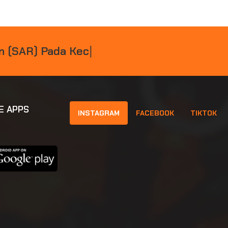
N
(
S
A
R
)
P
A
D
A
K
E
C
E
L
A
K
A
A
N
D
|
E APPS
INSTAGRAM
FACEBOOK
TIKTOK