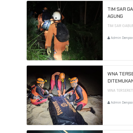
TIM SAR G
AGUNG
TIM SAR GABU
Admin Denpa
WNA TERSE
DITEMUKAN
WNA TERSERET
Admin Denpa