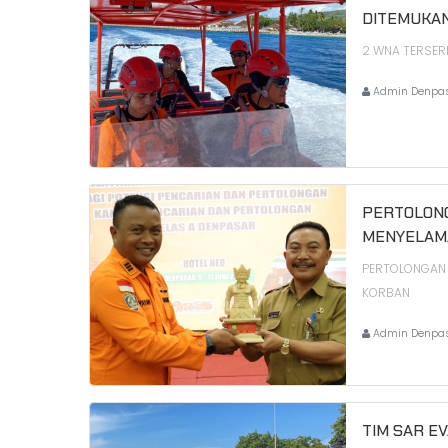
DITEMUKAN
2 WNA TERSERE
Admin Denpa
PERTOLON
MENYELAM
PERTOLONGAN 
KORBAN
Admin Denpa
TIM SAR EV