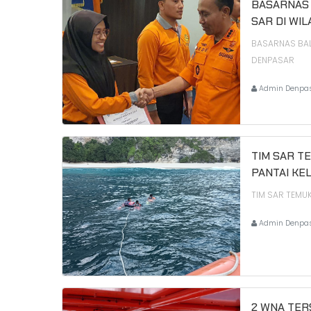
BASARNAS 
SAR DI WI
BASARNAS BALI
DENPASAR
Admin Denpa
TIM SAR T
PANTAI KE
TIM SAR TEMU
Admin Denpa
2 WNA TER