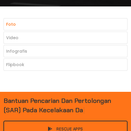
Foto
Video
Infografis
Flipbook
B
A
N
T
U
A
N
P
E
N
C
A
R
I
A
N
D
A
N
P
E
R
T
O
L
O
N
G
A
N
(
S
A
R
)
P
A
D
A
K
E
C
E
L
A
K
A
A
N
D
A
N
|
RESCUE APPS